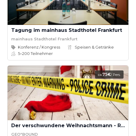
Tagung im mainhaus Stadthotel Frankfurt
mainhaus Stadthotel Frankfurt
Konferenz / Kongress
Speisen & Getränke
5–200
Teilnehmer
75€
ca.
/ Pers.
Der verschwundene Weihnachtsmann - Rettet Weihnachten! (Teamevent)
GEO°BOUND