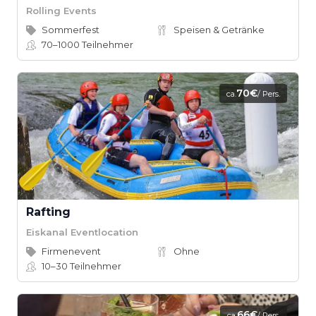
Rolling Events
Sommerfest
Speisen & Getränke
70–1000
Teilnehmer
70€
ca.
/ Pers.
Rafting
Eiskanal Eventlocation
Firmenevent
Ohne
10–30
Teilnehmer
66€
ca.
/ Pers.