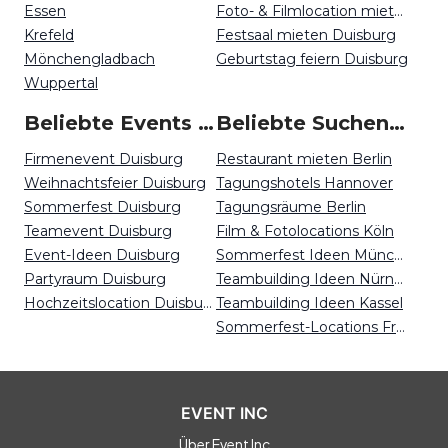
Essen
Foto- & Filmlocation mieten Duisburg
Krefeld
Festsaal mieten Duisburg
Mönchengladbach
Geburtstag feiern Duisburg
Wuppertal
Beliebte Events in Duisburg
Beliebte Suchen auf Event Inc
Firmenevent Duisburg
Restaurant mieten Berlin
Weihnachtsfeier Duisburg
Tagungshotels Hannover
Sommerfest Duisburg
Tagungsräume Berlin
Teamevent Duisburg
Film & Fotolocations Köln
Event-Ideen Duisburg
Sommerfest Ideen München
Partyraum Duisburg
Teambuilding Ideen Nürnberg
Hochzeitslocation Duisburg
Teambuilding Ideen Kassel
Sommerfest-Locations Freiburg
EVENT INC
Über Event Inc