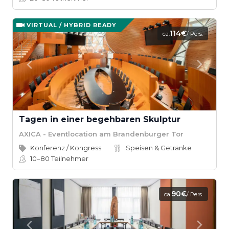
VIRTUAL / HYBRID READY
114€
ca.
/ Pers.
Tagen in einer begehbaren Skulptur
AXICA - Eventlocation am Brandenburger Tor
Konferenz / Kongress
Speisen & Getränke
10–80
Teilnehmer
90€
ca.
/ Pers.