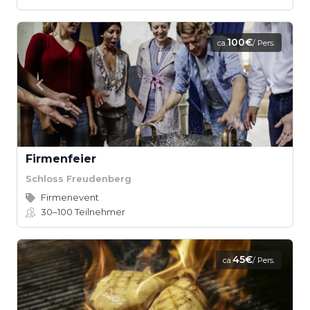
100€
ca.
/ Pers.
Firmenfeier
Schloss Freudenberg
Firmenevent
30–100
Teilnehmer
45€
ca.
/ Pers.