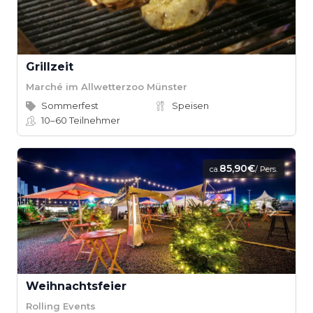
Grillzeit
Marché im Allwetterzoo Münster
Sommerfest
Speisen
10–60
Teilnehmer
85,90€
ca.
/ Pers.
Weihnachtsfeier
Rolling Events