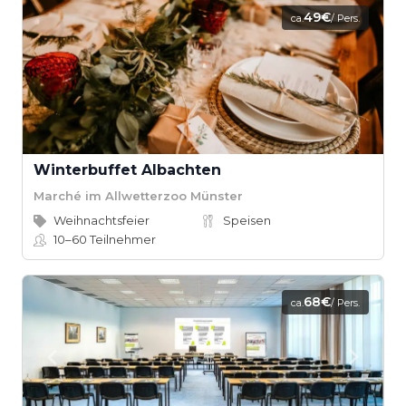
49€
ca.
/ Pers.
Winterbuffet Albachten
Marché im Allwetterzoo Münster
Weihnachtsfeier
Speisen
10–60
Teilnehmer
68€
ca.
/ Pers.