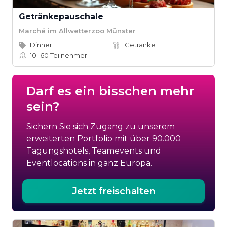
Getränkepauschale
Marché im Allwetterzoo Münster
Dinner
Getränke
10–60
Teilnehmer
Darf es ein bisschen mehr
sein?
Sichern Sie sich Zugang zu unserem
erweiterten Portfolio mit über 90.000
Tagungshotels, Teamevents und
Eventlocations in ganz Europa.
Jetzt freischalten