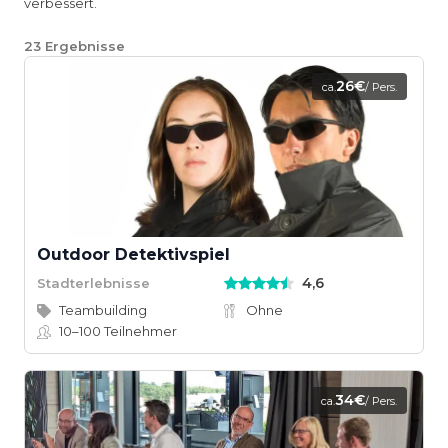
verbessert.
23
Ergebnisse
26€
ca.
/ Pers.
Outdoor Detektivspiel
4,6
Stadterlebnisse
Teambuilding
Ohne
10–100
Teilnehmer
34€
ca.
/ Pers.