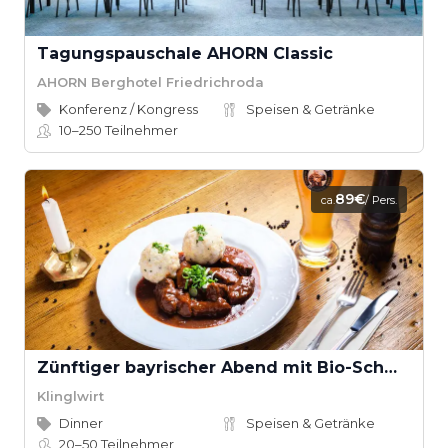
Tagungspauschale AHORN Classic
AHORN Berghotel Friedrichroda
Konferenz / Kongress
Speisen & Getränke
10–250
Teilnehmer
89€
ca.
/ Pers.
Zünftiger bayrischer Abend mit Bio-Schmankerl im Family Style
Klinglwirt
Dinner
Speisen & Getränke
20–50
Teilnehmer