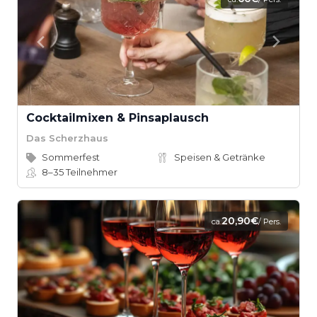
Cocktailmixen & Pinsaplausch
Das Scherzhaus
Sommerfest
Speisen & Getränke
8–35
Teilnehmer
20,90€
ca.
/ Pers.