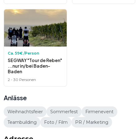
Ca.
59
€ /Person
SEGWAY "Tour de Reben"
...nur in/bei Baden-
Baden
2
-
30
Personen
Anlässe
Weihnachtsfeier
Sommerfest
Firmenevent
Teambuilding
Foto / Film
PR / Marketing
Adresse