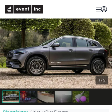
eventinc
‹
›
1
/
5