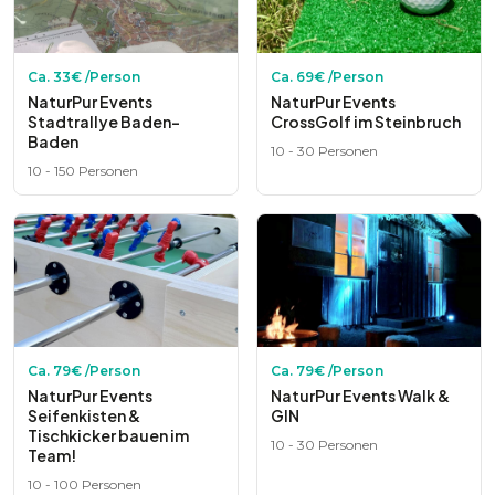
Ca.
33
€ /Person
Ca.
69
€ /Person
NaturPur Events
NaturPur Events
Stadtrallye Baden-
CrossGolf im Steinbruch
Baden
10
-
30
Personen
10
-
150
Personen
Ca.
79
€ /Person
Ca.
79
€ /Person
NaturPur Events
NaturPur Events Walk &
Seifenkisten &
GIN
Tischkicker bauen im
10
-
30
Personen
Team!
10
-
100
Personen