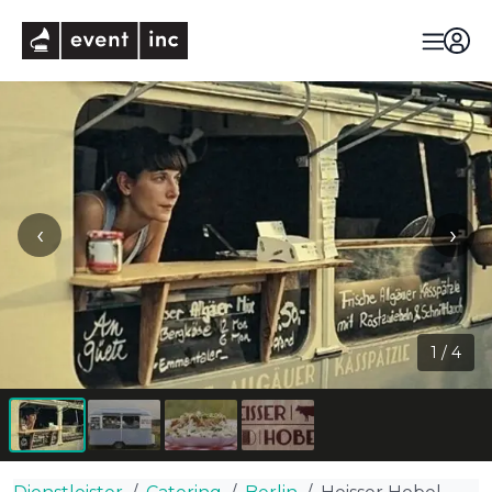
eventinc
‹
›
1
/
4