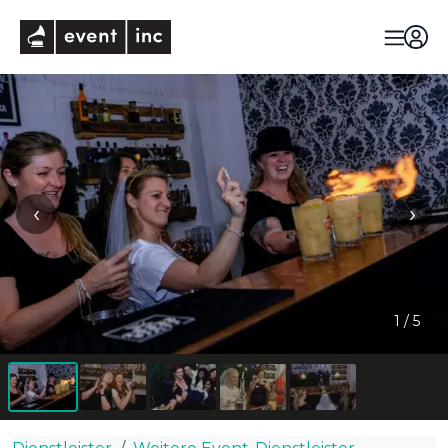
eventinc
‹
›
1
/
5