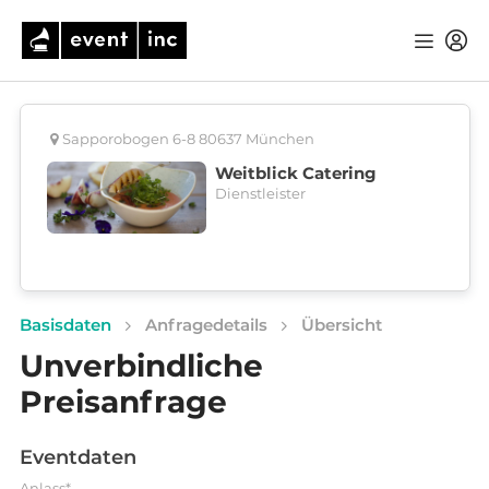
Sapporobogen 6-8 80637 München
Weitblick Catering
Dienstleister
Basisdaten
Anfragedetails
Übersicht
Unverbindliche
Preisanfrage
Eventdaten
Anlass*