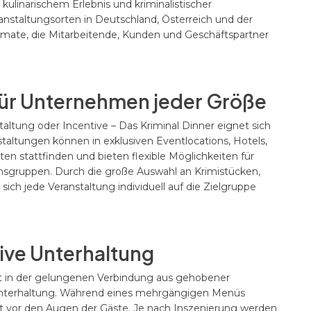
kulinarischem Erlebnis und kriminalistischer
nstaltungsorten in Deutschland, Österreich und der
ate, die Mitarbeitende, Kunden und Geschäftspartner
für Unternehmen jeder Größe
ltung oder Incentive – Das Kriminal Dinner eignet sich
staltungen können in exklusiven Eventlocations, Hotels,
en stattfinden und bieten flexible Möglichkeiten für
sgruppen. Durch die große Auswahl an Krimistücken,
ich jede Veranstaltung individuell auf die Zielgruppe
tive Unterhaltung
egt in der gelungenen Verbindung aus gehobener
-Unterhaltung. Während eines mehrgängigen Menüs
rekt vor den Augen der Gäste. Je nach Inszenierung werden