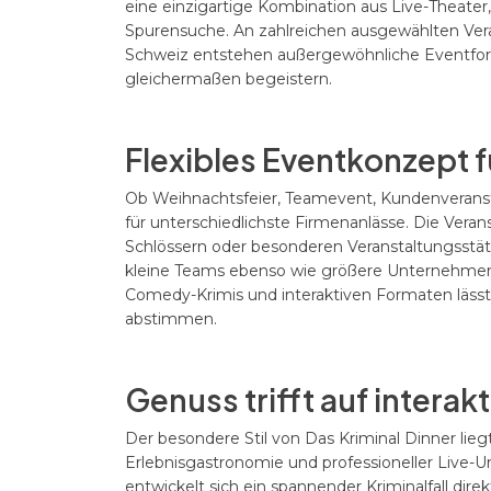
eine einzigartige Kombination aus Live-Theater, 
Spurensuche. An zahlreichen ausgewählten Vera
Schweiz entstehen außergewöhnliche Eventform
gleichermaßen begeistern.
Flexibles Eventkonzept 
Ob Weihnachtsfeier, Teamevent, Kundenveransta
für unterschiedlichste Firmenanlässe. Die Veran
Schlössern oder besonderen Veranstaltungsstätt
kleine Teams ebenso wie größere Unternehmen
Comedy-Krimis und interaktiven Formaten lässt s
abstimmen.
Genuss trifft auf interak
Der besondere Stil von Das Kriminal Dinner li
Erlebnisgastronomie und professioneller Live
entwickelt sich ein spannender Kriminalfall di