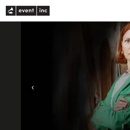
eventinc
‹