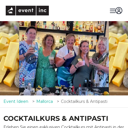
eventinc
‹
›
Event Ideen
Mallorca
Cocktailkurs & Antipasti
COCKTAILKURS & ANTIPASTI
Erleben Sie einen exklusiven Cocktailkurs mit Antipasti in der