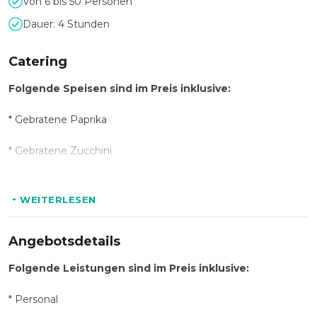
Von 6 bis 50 Personen
Dauer: 4 Stunden
Catering
Folgende Speisen sind im Preis inklusive:
* Gebratene Paprika
* Gebratene Zucchini
* Gebratene Auberginen
WEITERLESEN
* Gebratene Pilze
Angebotsdetails
* 4 Käsesorten
Folgende Leistungen sind im Preis inklusive:
* Wurstaufschnitt
* Personal
* Montanara (gefüllte Pizette)