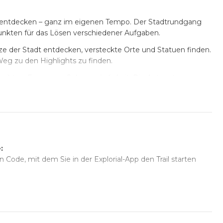
t entdecken – ganz im eigenen Tempo. Der Stadtrundgang
Punkten für das Lösen verschiedener Aufgaben.
e der Stadt entdecken, versteckte Orte und Statuen finden.
 Weg zu den Highlights zu finden.
ibt es Fragen zur Sehenswürdigkeit. Die Antworten
rn – Eine unterhaltsame Möglichkeit, Neues über die Stadt zu
rten unterwegs, die Fantasie fordern und mit Punkten
er Dom, der Elisenbrunnen und das Rathaus besucht. Nach
e:
 bereitgestellt, mit der das Abenteuer jederzeit starten
 Code, mit dem Sie in der Explorial-App den Trail starten
 Durchschnitt 1-2 Stunden.
sflüge, Vereine und mehrsprachige Gruppen geeignet.
prachen gleichzeitig genutzt werden, sodass jeder das