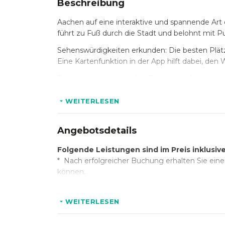
Beschreibung
Aachen auf eine interaktive und spannende Ar
führt zu Fuß durch die Stadt und belohnt mit 
Sehenswürdigkeiten erkunden: Die besten Plätz
Eine Kartenfunktion in der App hilft dabei, den
Fragen beantworten: Am Zielort angekommen, g
verstecken sich oft auf Schildern oder in Bilde
lernen.
WEITERLESEN
Kreativität zeigen: Spannende Fotoaufgaben wa
belohnen.
Angebotsdetails
Während der Tour werden Orte wie der Aachen
Folgende Leistungen sind im Preis inklusiv
dem Ticketkauf wird ein Zugangscode für die App
* Nach erfolgreicher Buchung erhalten Sie einen
kann – ganz ohne Zeitdruck. Die Tour dauert im
können.
Die Trails sind ideal für Firmenevents, Teamau
Innerhalb der Gruppe können unterschiedliche S
WEITERLESEN
Erlebnis auf seine Weise genießen kann.