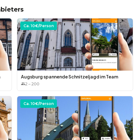
bieters
Ca.
10
€/Person
m
Augsburg spannende Schnitzeljagd im Team
2
–
200
Ca.
10
€/Person