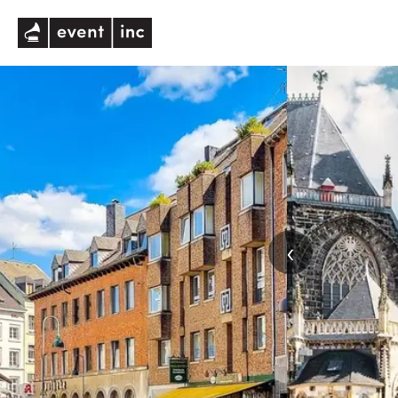
eventinc
‹