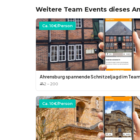
Weitere Team Events dieses An
Ca.
10
€/Person
Ahrensburg spannende Schnitzeljagd im Tea
2
–
200
Ca.
10
€/Person