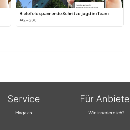
Bielefeld spannende Schnitzeljagd im Team
2
–
200
Service
Für Anbiete
Magazin
Wie inseriere ich?