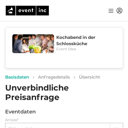
Kochabend in der
Schlossküche
Event Idee
Basisdaten
Anfragedetails
Übersicht
Unverbindliche
Preisanfrage
Eventdaten
Anlass*