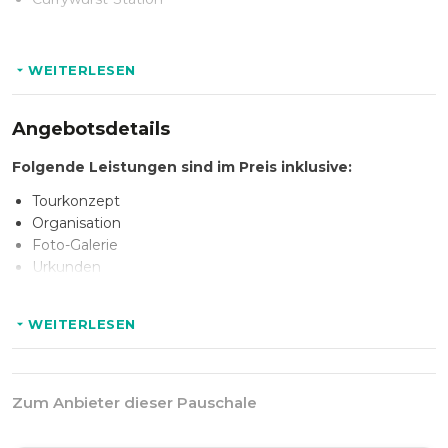
WEITERLESEN
Angebotsdetails
Folgende Leistungen sind im Preis inklusive:
Tourkonzept
Organisation
Foto-Galerie
Urkunden
Tourbücher
Stationsspiel
WEITERLESEN
Kameras
Fotopräsentation
Personal
Zum Anbieter dieser Pauschale
Optional: