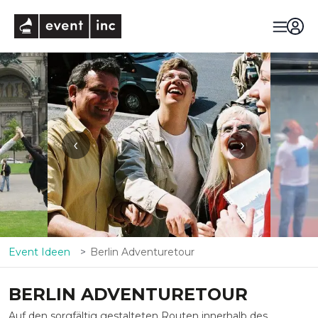
eventinc
‹
›
Event Ideen
Berlin Adventuretour
BERLIN ADVENTURETOUR
Auf den sorgfältig gestalteten Routen innerhalb des