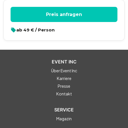
Integration Extra-Rätsel
Preis anfragen
Individueller Start- und Zielort
ab
49
€ / Person
EVENT INC
Über Event Inc
Karriere
Presse
Kontakt
SERVICE
Magazin