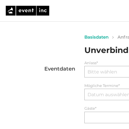
Basisdaten
Anfra
Unverbind
Anlass*
Eventdaten
Mögliche Termine*
Gäste*