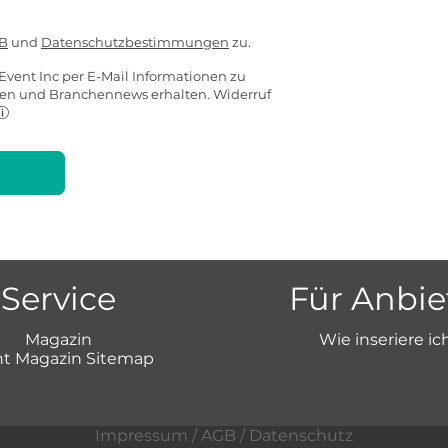
B
und
Datenschutzbestimmungen
zu.
Event Inc per E-Mail Informationen zu
ten und Branchennews erhalten. Widerruf
Service
Für Anbie
Magazin
Wie inseriere ic
t Magazin Sitemap
Impressum
/
AGB
/
Datenschutz