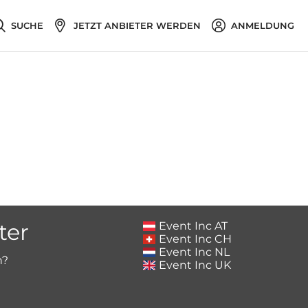
SUCHE
JETZT ANBIETER WERDEN
ANMELDUNG
ter
Event Inc AT
Event Inc CH
Event Inc NL
h?
Event Inc UK