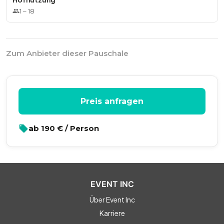
* Wein & Bier Pauschale bis 0.00 Uhr
1
–
18
* Kleine Snacks zusätzlich 52,00 EUR pro Person
Zum Anbieter dieser Pauschale
* Frühstück bereits am Anreisetag p.P. 22,00 EUR
* Lagerfeuer inkl. Marshmallows oder Stockbrot 138,00 EUR
Preis anfragen
(Lagerfeuer nicht pro Person)
ab
190
€ / Person
* Eventscheune für Ihr Event (bei exklusiver Nutzung)
610,00 EUR
* Alle Preise zzgl. 7%/ 19% Mehrwertsteuer
EVENT INC
Über Event Inc
Karriere