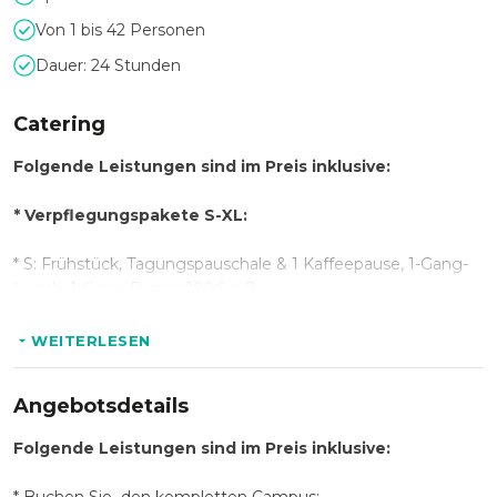
Von 1 bis 42 Personen
Dauer: 24 Stunden
Catering
Folgende Leistungen sind im Preis inklusive:
*
Verpflegungspakete S-XL:
* S: Frühstück, Tagungspauschale & 1 Kaffeepause, 1-Gang-
Lunch, 1-Gang-Dinner 109€ p.P
* M: Frühstück, Tagungspauschale & 1 Kaffeepause, 2-Gang-
WEITERLESEN
Lunch, 2-Gang-Dinner 139€ p.P
Angebotsdetails
* L: Frühstück, Tagungspauschale & 2 Kaffeepausen, 3-Gang-
Lunch, 3-Gang-Dinner, Alkoholpauschale 173€ p.P
Folgende Leistungen sind im Preis inklusive:
* XL: Frühstück, Tagungspauschale & 2 Kaffeepausen,