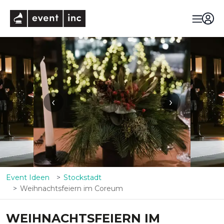
eventinc
‹
›
Event Ideen
Stockstadt
Weihnachtsfeiern im Coreum
WEIHNACHTSFEIERN IM