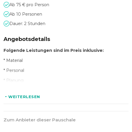
Ab 75 € pro Person
Ab 10 Personen
Dauer: 2 Stunden
Angebotsdetails
Folgende Leistungen sind im Preis inklusive:
* Material
* Personal
* Planung
* Versicherung
WEITERLESEN
Hinweis:
Die
Angebote können individuell und variabel
gestaltet werden. Indoor können Abnetzungen, Sicherung
Zum Anbieter dieser Pauschale
von bestehenden Anlagen und Outdoor die Einholung von
Genehmigungen dazugebucht werden.