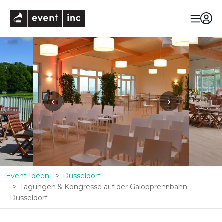
eventinc
‹
›
Event Ideen
Düsseldorf
Tagungen & Kongresse auf der Galopprennbahn
Düsseldorf