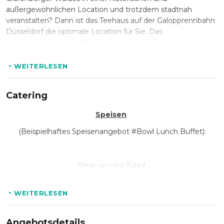
außergewöhnlichen Location und trotzdem stadtnah
veranstalten? Dann ist das Teehaus auf der Galopprennbahn
Düsseldorf die optimale Location für Sie. Das
lichtdurchflutete, multifunktionale und 400 qm große
Teehaus mit großzügiger Außenterrasse ist die optimale
Location für Tagungen, Kongresse und
WEITERLESEN
Produktpräsentationen. Abends lädt die Terrasse des
Teehauses zum gemeinsamen abschließenden Grillen mit
Catering
traumhaftem Blick auf die Rennbahn ein.
Speisen
(Beispielhaftes Speisenangebot #Bowl Lunch Buffet):
Pimp up your Salad
10 Komponenten I 2 Dressings (verschiedene Blattsalate I
WEITERLESEN
Rohkost I Käse I eingelegtes Gemüse getrocknete
Tomaten I Oliven I Kräuter I usw.)
Angebotsdetails