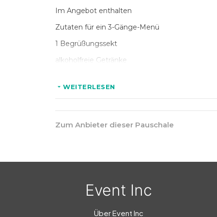
Do
Im Angebot enthalten
Weiß
Zutaten für ein 3-Gänge-Menü
1 Begrüßungssekt
alkoholfreie Getränke
Bier und Wein zum Essen
WEITERLESEN
1 Espresso oder Kaffee im Anschluss
> Kinder nach Verhandlung
Zum Anbieter dieser Pauschale
Thü
Event Inc
Über Event Inc