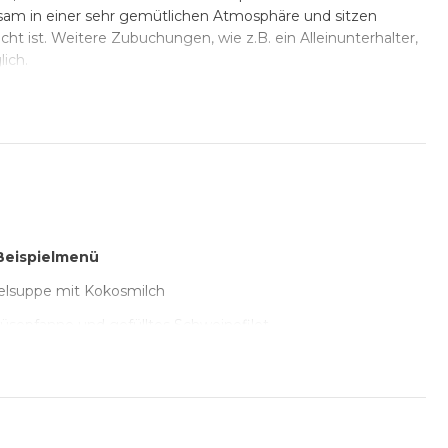
sam in einer sehr gemütlichen Atmosphäre und sitzen
 ist. Weitere Zubuchungen, wie z.B. ein Alleinunterhalter,
lich.
Beispielmenü
felsuppe mit Kokosmilch
üsepfanne und gefülltes Schweinefilet
tsdessert mit Mandarinen und Spekulatius
atzdorfer Bier