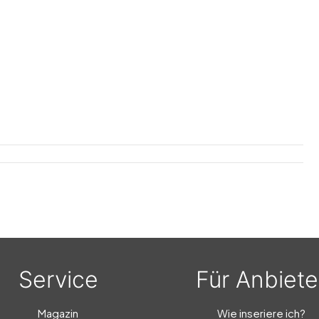
mfelder Weine
burgunder trocken
Orangensaft
Apfelsaft
Sprite
Fanta
Cola
ringer Waldquell
Service
Für Anbiete
Magazin
Wie inseriere ich?