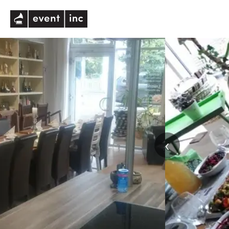
eventinc
‹