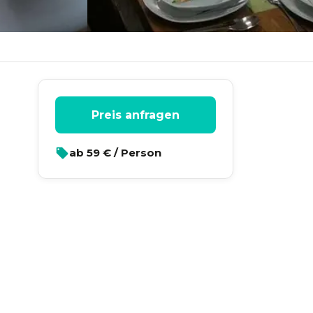
Preis anfragen
ab
59
€ / Person