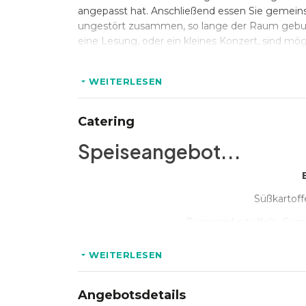
angepasst hat. Anschließend essen Sie gemein
ungestört zusammen, so lange der Raum gebucht
eine Lesung, oder ein kleines Konzert, sind mög
WEITERLESEN
Catering
Speiseangebot...
Süßkartof
Rosmarinkartoffeln, Gem
Tiramisu oder ein Weihnach
WEITERLESEN
...Getränkeangebot
Angebotsdetails
W