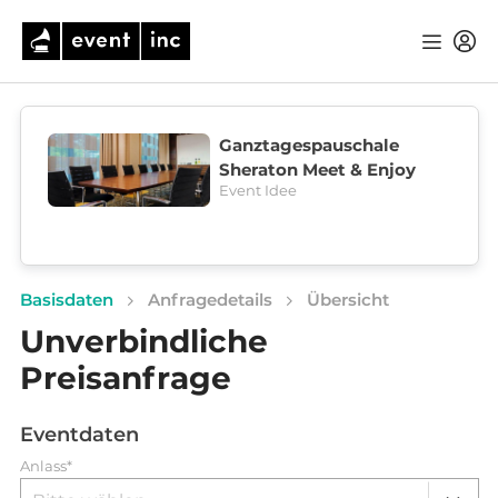
Ganztagespauschale
Sheraton Meet & Enjoy
Event Idee
Basisdaten
Anfragedetails
Übersicht
Unverbindliche
Preisanfrage
Eventdaten
Anlass*