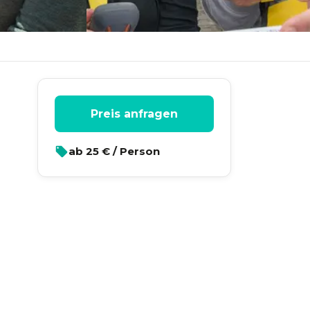
Preis anfragen
ab
25
€ / Person