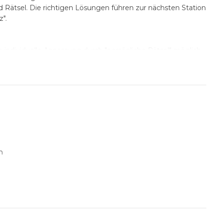
d Rätsel. Die richtigen Lösungen führen zur nächsten Station
".
 individuelle Anpassung durch "persönliche Rätsel" möglich.
sonen
n