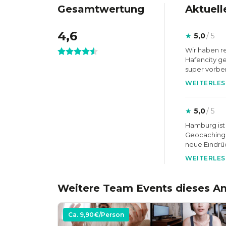
Gesamtwertung
Aktuell
4,6
★
5,0
/ 5
Wir haben r
Hafencity g
super vorber
WEITERLES
★
5,0
/ 5
Hamburg ist 
Geocaching 
neue Eindr
WEITERLES
Weitere Team Events dieses An
Ca.
9,90
€/Person