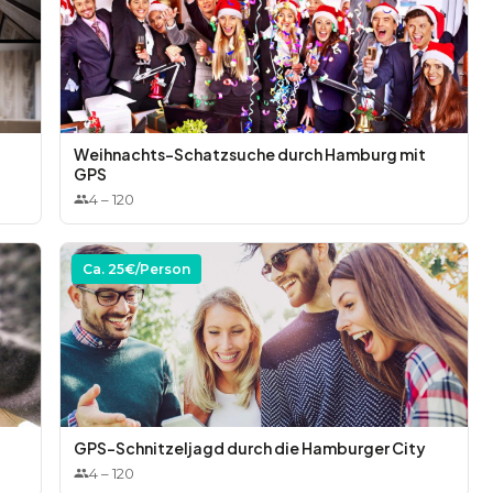
Weihnachts-Schatzsuche durch Hamburg mit
GPS
4
–
120
Ca.
25
€/Person
GPS-Schnitzeljagd durch die Hamburger City
4
–
120