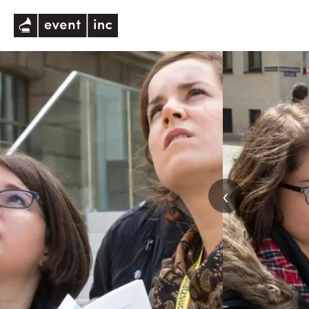
eventinc
‹