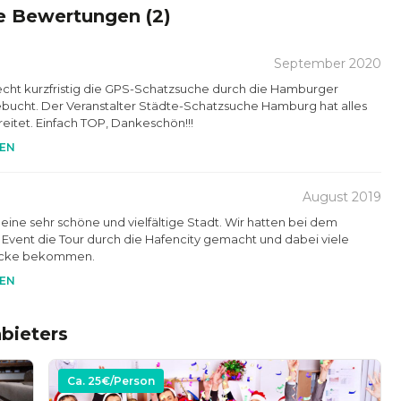
e Bewertungen (
2
)
September 2020
echt kurzfristig die GPS-Schatzsuche durch die Hamburger
ebucht. Der Veranstalter Städte-Schatzsuche Hamburg hat alles
eitet. Einfach TOP, Dankeschön!!!
EN
August 2019
eine sehr schöne und vielfältige Stadt. Wir hatten bei dem
Event die Tour durch die Hafencity gemacht und dabei viele
ücke bekommen.
EN
bieters
Ca.
25
€/Person