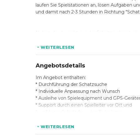
laufen Sie Spielstationen an, lösen Aufgaben un
und damit nach 2-3 Stunden in Richtung "Schatz
Neben der Ausrichtung der Schatzsuche ist eine
Maximalpreis 29,50€, Gruppenrabatte ab 6 Per
WEITERLESEN
Angebotsdetails
Im Angebot enthalten:
* Durchführung der Schatzsuche
* Individuelle Anpassung nach Wunsch
* Ausleihe von Spielequipment und GPS-Geräte
* Support durch einen Spielleiter vor Ort und
* ein kleiner Schatz für jeden Teilnehmer
* kleine Überraschung
WEITERLESEN