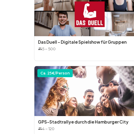
Das Duell - Digitale Spielshow für Gruppen
5
–
500
Ca.
25
€/Person
GPS-Stadtrallye durch die Hamburger City
4
–
120