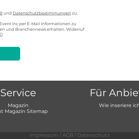
B
und
Datenschutzbestimmungen
zu.
Event Inc per E-Mail Informationen zu
ten und Branchennews erhalten. Widerruf
Service
Für Anbie
Magazin
Wie inseriere ic
t Magazin Sitemap
Impressum
/
AGB
/
Datenschutz