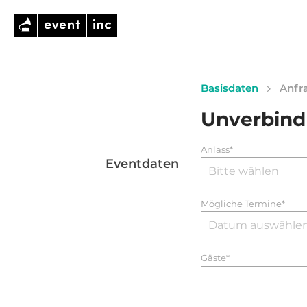
Basisdaten
Anfra
Unverbind
Anlass*
Eventdaten
Mögliche Termine*
Gäste*