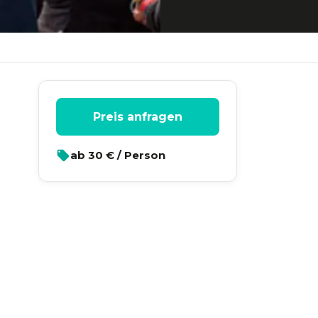
Preis anfragen
ab
30
€ / Person