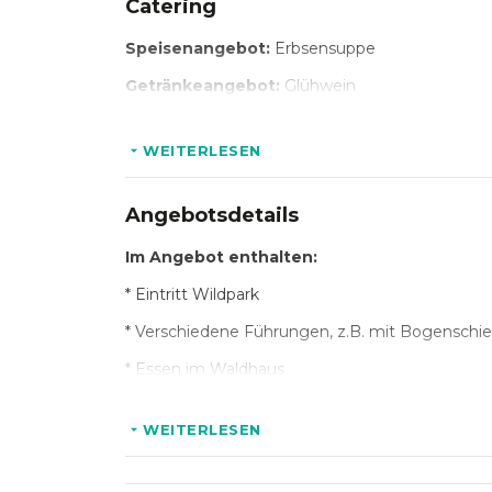
Catering
Speisenangebot:
Erbsensuppe
Getränkeangebot:
Glühwein
WEITERLESEN
Angebotsdetails
Im Angebot enthalten:
* Eintritt Wildpark
* Verschiedene Führungen, z.B. mit Bogenschi
* Essen im Waldhaus
WEITERLESEN
Optional:
* Essen im Restaurant