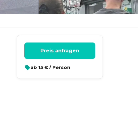
Preis anfragen
ab
15
€ / Person