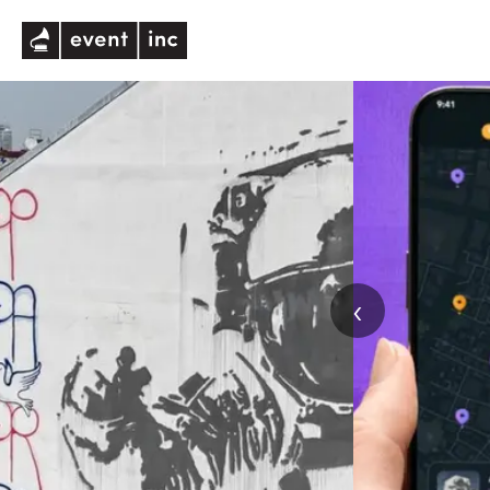
eventinc
‹