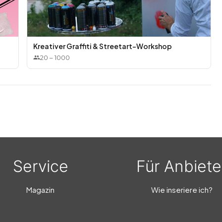
Kreativer Graffiti & Streetart-Workshop
20
–
1000
Service
Für Anbiete
Magazin
Wie inseriere ich?