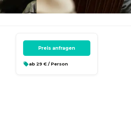
Preis anfragen
ab
29
€ / Person