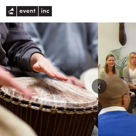
eventinc
‹