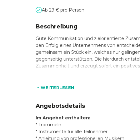
Ab 29 € pro Person
Beschreibung
Gute Kommunikation und zielorientierte Zusamm
den Erfolg eines Unternehmens von entscheid
gemeinsam ein Stück ein, welches nur gelingen 
gegenseitig unterstützen. Die hierdurch entst
Zusammenhalt und erzeugt sofort ein positives 
Nutzen Sie ein Teambuilding Event als Icebrea
WEITERLESEN
Teilnehmern erarbeitet das Team die rhythmische
und Einzelverantwortung. Die Gruppe erlebt ha
Angebotsdetails
ist keinerlei musikalisches Vorwissen notwendig
Im Angebot enthalten:
* Trommeln
Die Teilnehmer erleben eine positive Atmosph
* Instrumente für alle Teilnehmer
bedeutet. Die so entstehende Dynamik kann daz
* Anleitung von professionellen Musikern