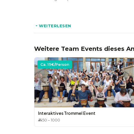
gemeinsame Ausrichtung des Teams zu schaffen.
Reise führen, in der sie sich selbst und ihre K
Zusätzlich buchbar:
* Beratungen und Trainings für Führungskräfte,
WEITERLESEN
* Personalentwicklung,
* Mental- und Motivationstraining
Weitere Team Events dieses An
Ca.
19
€/Person
Interaktives Trommel Event
50
–
1000