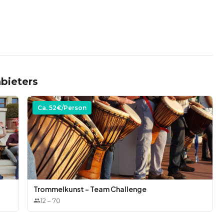
 Die Musik wird Ihre Mitarbeiter auf eine unvergessliche
ollegen besser kennen und verstehen lernen.
bieters
Ca.
52
€/Person
Trommelkunst - Team Challenge
12
–
70