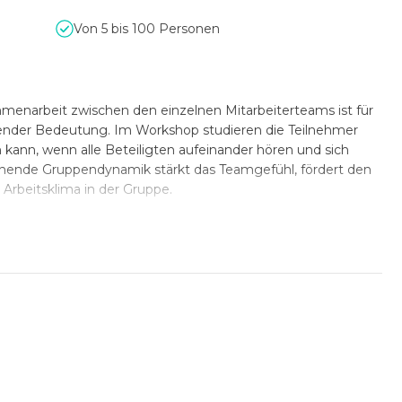
Von 5 bis 100 Personen
enarbeit zwischen den einzelnen Mitarbeiterteams ist für
ender Bedeutung. Im Workshop studieren die Teilnehmer
kann, wenn alle Beteiligten aufeinander hören und sich
ehende Gruppendynamik stärkt das Teamgefühl, fördert den
Arbeitsklima in der Gruppe.
ker und lockern Sie die Stimmung auf. Gemeinsam mit den
n Bausteine des Stücks und unterstützen dabei Kreativität
utnah, wie gemeinsam ein neues Musikstück entsteht. Dabei
. Der Spaß ist vorprogrammiert.
äre, in der gemeinsames Lernen auch gemeinsamen Erfolg
u beitragen, Konfliktlösungen zu finden und eine