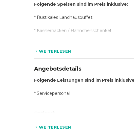
Folgende Speisen sind im Preis inklusive:
* Rustikales Landhausbuffet:
* Kasslernacken / Hähnchenschenkel
* Bratensauce / Kräuterdip
WEITERLESEN
* Gemüse der Saison
Angebotsdetails
* Kartoffelgratin / Rosmarinkartoffeln
Folgende Leistungen sind im Preis inklusiv
* Blattsalat / Dressing
* Servicepersonal
* Brotkorb / Butter
* Dessert im Glas: Rote Grütze / Vanillesauce
Optional:
* Vegetarische, vegane, gluten- und laktosefre
* Dekoration
WEITERLESEN