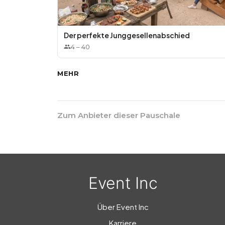
* Shetlandponys
* Kinderschminken
Der perfekte Junggesellenabschied
4
–
40
MEHR
Zum Anbieter dieser Pauschale
Event Inc
Über Event Inc
Karriere