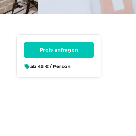
Preis anfragen
ab
45
€ / Person