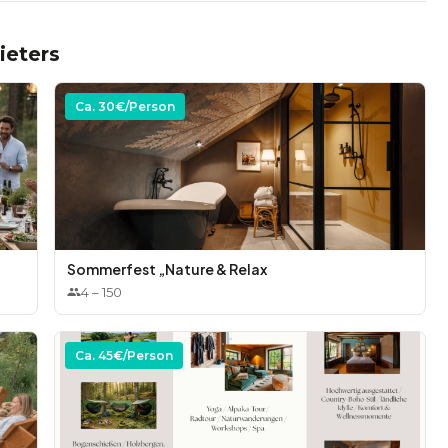
ieters
Ca.
30
€/Person
Sommerfest „Nature & Relax
4
–
150
Ca.
45
€/Person