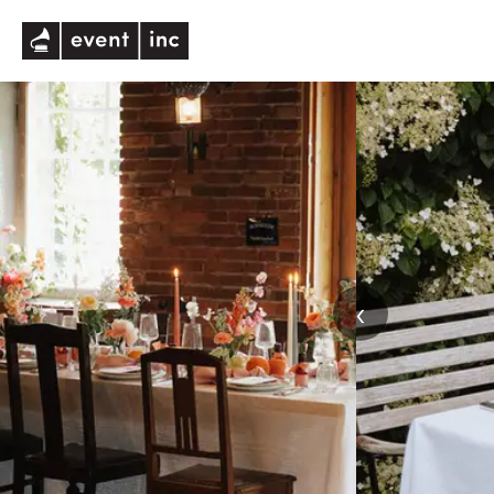
eventinc
‹