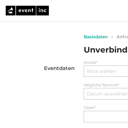
Basisdaten
Anfra
Unverbind
Anlass*
Eventdaten
Mögliche Termine*
Gäste*