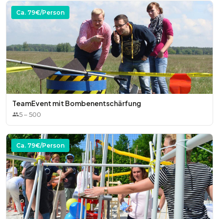
Ca.
79
€/Person
TeamEvent mit Bombenentschärfung
5
–
500
Ca.
79
€/Person