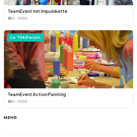
TeamEvent mit Impulskette
5
–
1000
Ca.
79
€/Person
TeamEvent Action Painting
5
–
1000
MEHR