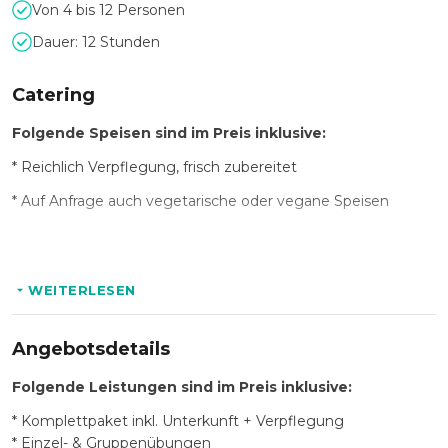
Von 4 bis 12 Personen
Dauer: 12 Stunden
Catering
Folgende Speisen sind im Preis inklusive:
* Reichlich Verpflegung, frisch zubereitet
* Auf Anfrage auch vegetarische oder vegane Speisen
Folgende Getränke sind im Preis inklusive:
WEITERLESEN
* Softdrinks während der Mahlzeiten
Angebotsdetails
Optional:
Folgende Leistungen sind im Preis inklusive:
* Softdrinks
* Komplettpaket inkl. Unterkunft + Verpflegung
* Kaffee, Tee
* Einzel- & Gruppenübungen