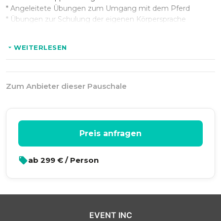
* Angeleitete Übungen zum Umgang mit dem Pferd
* Alkoholische Getränke
* Übungen zur Schulung der eigenen Körpersprache
* Reflexionsrunden
* Einführung und Sicherheitshinweise
WEITERLESEN
* Individuelle Teambuilding-Elemente
Optional:
Zum Anbieter dieser Pauschale
* Stadtführung
* Rittermahl
* Grillabend
Preis anfragen
ab
299
€ / Person
EVENT INC