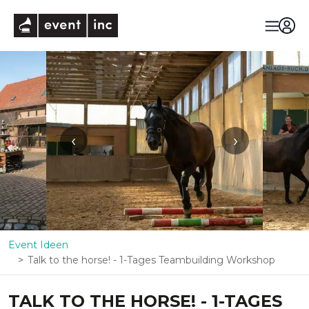
eventinc
‹
›
Event Ideen
Talk to the horse! - 1-Tages Teambuilding Workshop
TALK TO THE HORSE! - 1-TAGES