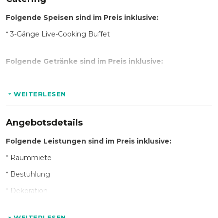
Folgende Speisen sind im Preis inklusive:
* 3-Gänge Live-Cooking Buffet
Folgende Getränke sind im Preis inklusive:
* Wasser
* Softdrinks
WEITERLESEN
* Säfte
Angebotsdetails
* Biere
Folgende Leistungen sind im Preis inklusive:
* Weine
* Raummiete
* Kaffeespezialitäten
* Bestuhlung
* Tee
* Dekoration
* Licht- und Tonanlage
Beispiel Buffet:
WEITERLESEN