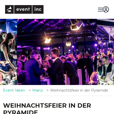
eventinc
‹
›
Event Ideen
Mainz
Weihnachtsfeier in der Pyramide
WEIHNACHTSFEIER IN DER
PYRAMIDE