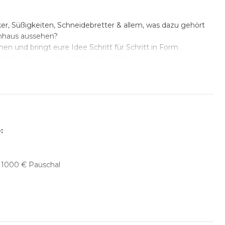
r, Süßigkeiten, Schneidebretter & allem, was dazu gehört
enhaus aussehen?
en und bringt eure Idee Schritt für Schritt in Form
Lebkuchenhaus weihnachtlich abrunden
enhäuser
ve:
: 1000 € Pauschal
r, Süßigkeiten, Schneidebretter & allem, was dazu gehört