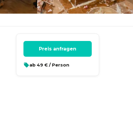
Preis anfragen
ab
49
€ / Person