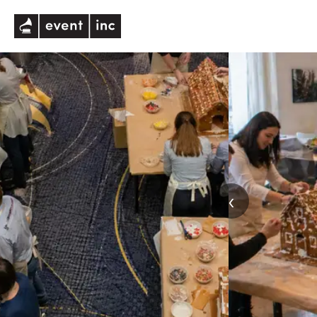
eventinc
‹