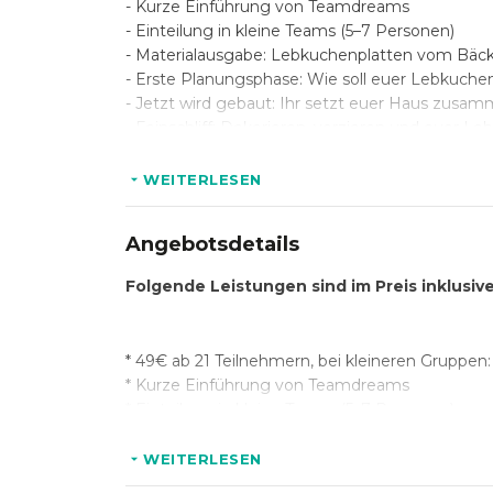
- Kurze Einführung von Teamdreams
- Einteilung in kleine Teams (5–7 Personen)
- Materialausgabe: Lebkuchenplatten vom Bäcke
- Erste Planungsphase: Wie soll euer Lebkuch
- Jetzt wird gebaut: Ihr setzt euer Haus zusamm
- Feinschliff: Dekorieren, verzieren und euer 
- Highlight: Präsentation der fertigen Lebkuch
WEITERLESEN
Angebotsdetails
Folgende Leistungen sind im Preis inklusi
* 49€ ab 21 Teilnehmern, bei kleineren Gruppen
* Kurze Einführung von Teamdreams
* Einteilung in kleine Teams (5–7 Personen)
* Materialausgabe: Lebkuchenplatten vom Bäcke
WEITERLESEN