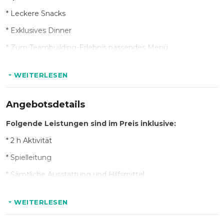
* Leckere Snacks
* Exklusives Dinner
* Zum Teambuilding-Erlebnis passendes Menü
* Individuelle Catering-Varianten
WEITERLESEN
Angebotsdetails
Folgende Leistungen sind im Preis inklusive:
* 2 h Aktivität
* Spielleitung
* Sämtliche Ausstattung und Hilfsmittel
WEITERLESEN