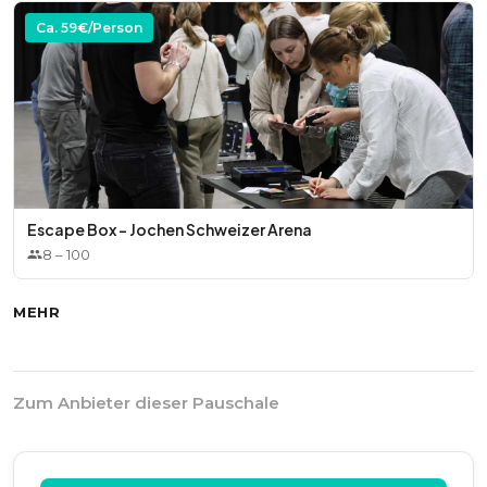
Ca.
59
€/Person
Escape Box - Jochen Schweizer Arena
8
–
100
MEHR
Zum Anbieter dieser Pauschale