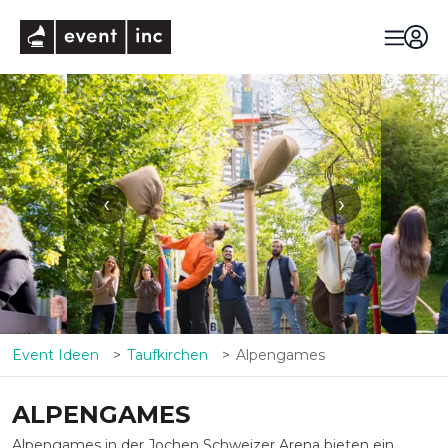
eventinc
‹
›
Event Ideen
Taufkirchen
Alpengames
ALPENGAMES
Alpengames in der Jochen Schweizer Arena bieten ein