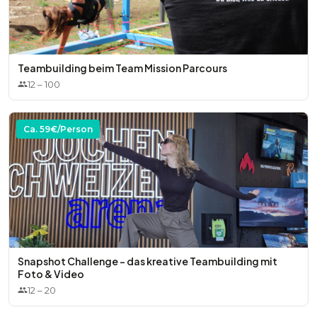
Teambuilding beim Team Mission Parcours
12
–
100
Ca.
59
€/Person
Snapshot Challenge – das kreative Teambuilding mit
Foto & Video
12
–
20