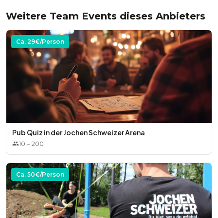
Weitere Team Events dieses Anbieters
Ca.
29
€/Person
Pub Quiz in der Jochen Schweizer Arena
10
–
200
Ca.
50
€/Person