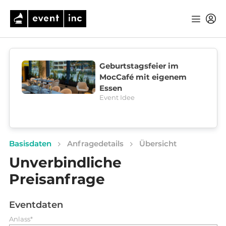
Geburtstagsfeier im
MocCafé mit eigenem
Essen
Event Idee
Basisdaten
Anfragedetails
Übersicht
Unverbindliche
Preisanfrage
Eventdaten
Anlass*