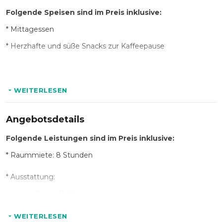
Folgende Speisen sind im Preis inklusive:
* Mittagessen
*
Herzhafte und süße Snacks zur Kaffeepause
Folgende Getränke sind im Preis inklusive:
WEITERLESEN
* Getränke im Tagungsraum (Softgetränke + Wasser
inklusive)
Angebotsdetails
* Kaffeepause am Vormittag oder am Nachmittag (inkl.
Folgende Leistungen sind im Preis inklusive:
Heißgetränke)
* Raummiete: 8 Stunden
* Ausstattung:
- Kostenfreies WLAN
- Raum klimatisiert
WEITERLESEN