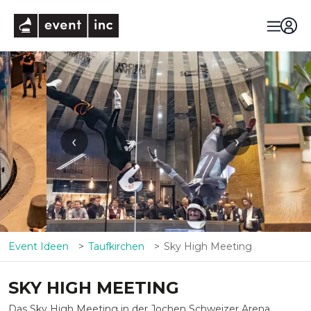
eventinc
‹
›
Event Ideen
Taufkirchen
Sky High Meeting
SKY HIGH MEETING
Das Sky High Meeting in der Jochen Schweizer Arena