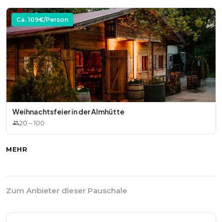
Ca.
109
€/Person
Weihnachtsfeier in der Almhütte
20
–
100
MEHR
Zum Anbieter dieser Pauschale