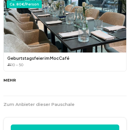
Ca.
80
€/Person
Geburtstagsfeier im MocCafé
10
–
50
MEHR
Zum Anbieter dieser Pauschale