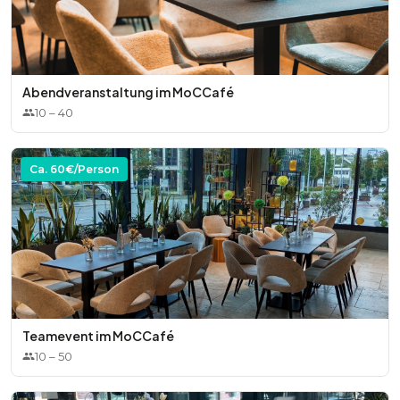
Abendveranstaltung im MoCCafé
10
–
40
Ca.
60
€/Person
Teamevent im MoCCafé
10
–
50