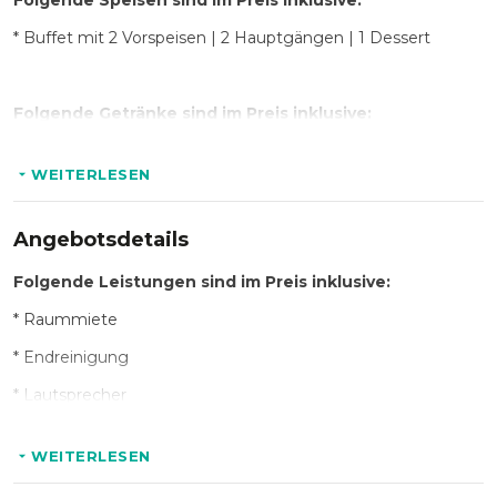
Folgende Speisen sind im Preis inklusive:
* Buffet mit 2 Vorspeisen | 2 Hauptgängen | 1 Dessert
Folgende Getränke sind im Preis inklusive:
* Softdrinks
WEITERLESEN
* Bier
* Wein
Angebotsdetails
* Sekt
Folgende Leistungen sind im Preis inklusive:
* Aperitif – 2 verschiedene
* Raummiete
* Endreinigung
* Lautsprecher
* Vorhandenes Mobiliar
WEITERLESEN
* Personal