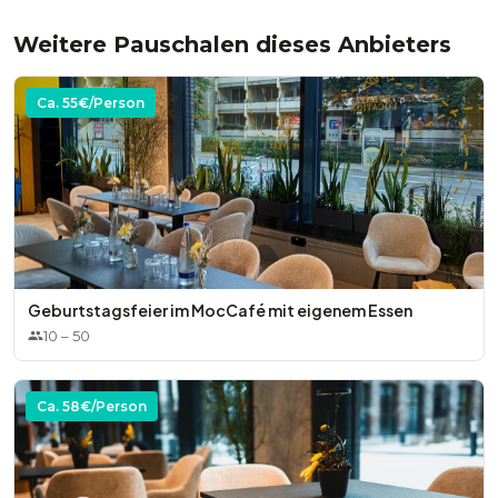
* Möblierte Terrasse
Weitere Pauschalen dieses Anbieters
Optional:
Ca.
55
€/Person
* Dekoration
* Zusätzliche Technik
Geburtstagsfeier im MocCafé mit eigenem Essen
10
–
50
Ca.
58
€/Person