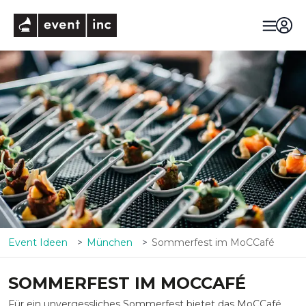
eventinc
Event Ideen
München
Sommerfest im MoCCafé
SOMMERFEST IM MOCCAFÉ
Für ein unvergessliches Sommerfest bietet das MoCCafé