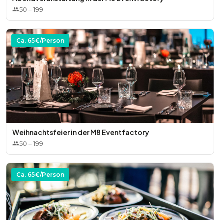
50
–
199
Ca.
65
€/Person
Weihnachtsfeier in der M8 Eventfactory
50
–
199
Ca.
65
€/Person