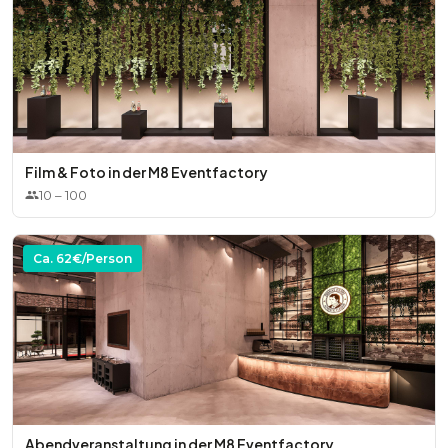
Optional:
* Speisen
* zusätzliche Technik
* Personal
Film & Foto in der M8 Eventfactory
10
–
100
* Mobiliar
Ca.
62
€/Person
Abendveranstaltung in der M8 Eventfactory