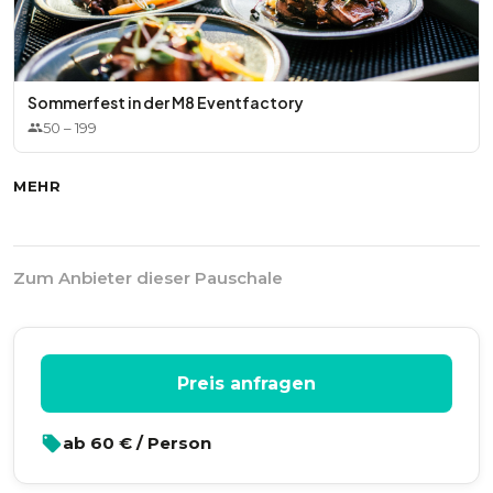
Sommerfest in der M8 Eventfactory
50
–
199
MEHR
Zum Anbieter dieser Pauschale
Preis anfragen
ab
60
€ / Person