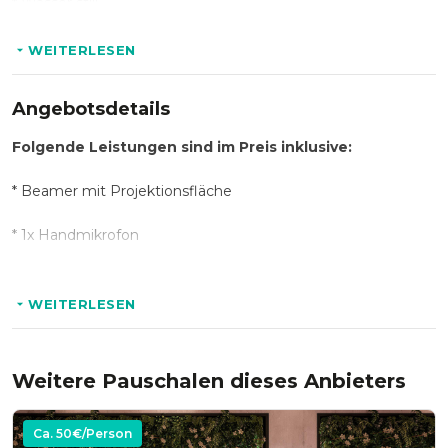
* Wasser still
* Wasser sprudel
WEITERLESEN
* verschiedene Saftschorlen
Angebotsdetails
* Coca Cola
Folgende Leistungen sind im Preis inklusive:
* Coca Cola Zero
* Beamer mit Projektionsfläche
* Cappuccino
* 1x Handmikrofon
* Espresso
* Lautsprecher
WEITERLESEN
* Latte Macchiato
* Grundbeleuchtung und Ambientebeleuchtung
* Kaffee
* Endreinigung
Weitere Pauschalen dieses Anbieters
* Locationmiete
Ca.
50
€/Person