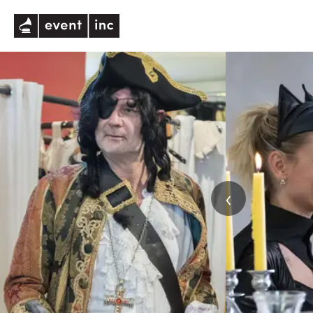
eventinc
‹