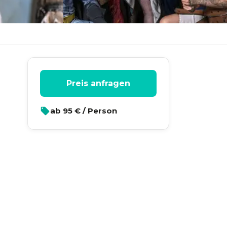
Preis anfragen
ab
95
€ / Person