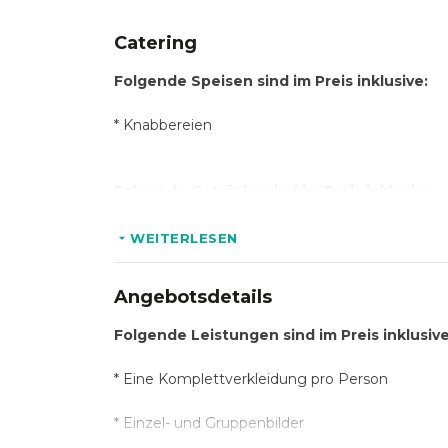
Catering
Folgende Speisen sind im Preis inklusive:
*
Knabbereien
Folgende Getränke sind im Preis inklusive:
*
Wasser, Kaffee, Tee
WEITERLESEN
Angebotsdetails
Optional:
Folgende Leistungen sind im Preis inklusive
* A
lkoholische und nichtalkoholische Getränke 
* Eine
Komplettverkleidung pro Person
* Catering, Suppe und Fingerfood auf Anfrage a
*
Einzel- und Gruppenbilder