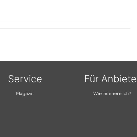
orischen, lustigen und kreativen Kostümen aller Art
Service
Für Anbiete
Magazin
Wie inseriere ich?