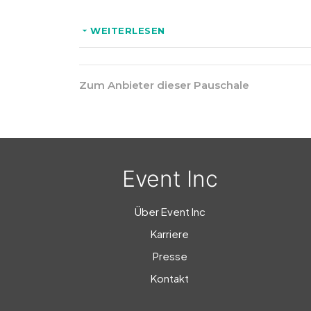
*
2-3 Stylisten vor Ort, je nach Gruppengröße
WEITERLESEN
* Mit
Handys fotografieren in hochwertigen, hist
Zum Anbieter dieser Pauschale
Optional:
*
Profifotograf für 350,- €
Event Inc
Über Event Inc
Karriere
Presse
Kontakt