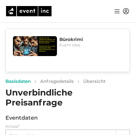
Bürokrimi
Event Idee
Basisdaten
Anfragedetails
Übersicht
Unverbindliche
Preisanfrage
Eventdaten
Anlass*