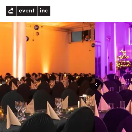
eventinc
‹