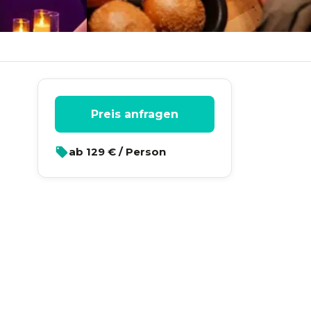
Preis anfragen
ab
129
€ / Person