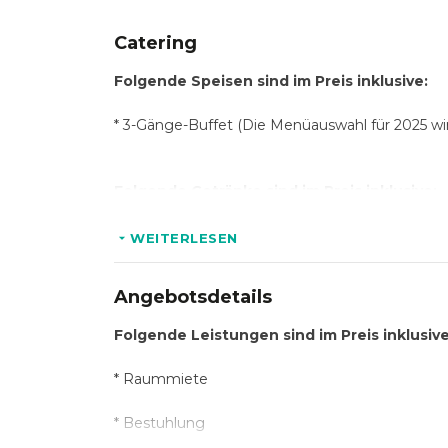
Catering
Folgende Speisen sind im Preis inklusive:
*
3-Gänge-Buffet (Die Menüauswahl für 2025 wird
Folgende Getränke sind im Preis inklusive:
* Wasser
WEITERLESEN
* Softdrinks
Angebotsdetails
* Biere
Folgende Leistungen sind im Preis inklusive
* Weine
* Raummiete
* Kaffee
* Bestuhlung