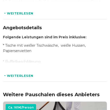
* 3‐Gang Menü oder Buffet mit Vorspeisenetagere Family
style
WEITERLESEN
Folgende Getränke sind im Preis inklusive:
Angebotsdetails
* Getränkepauschale 7h inkl. Bier, Rotwein, Weisswein, Rose,
Folgende Leistungen sind im Preis inklusive:
Wasser, Softdrinks
* Tische mit weißer Tischwäsche, weiße Hussen,
Papierservietten
* Buffetbeschilderung
* Personal
WEITERLESEN
Weitere Pauschalen dieses Anbieters
Ca.
169
€/Person