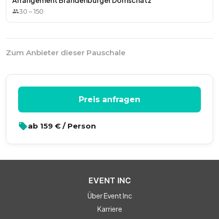
Arrangement Brandenburger Domschatz
30
–
150
Zum Anbieter dieser Pauschale
Preis anfragen
ab
159
€ / Person
EVENT INC
Über Event Inc
Karriere