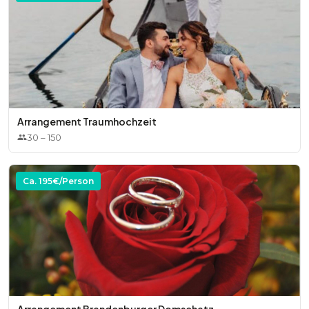
Arrangement Traumhochzeit
30
–
150
Ca.
195
€/Person