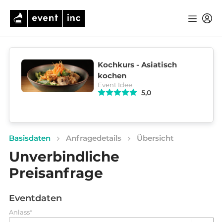
Kochkurs - Asiatisch
kochen
Event Idee
5,0
Basisdaten
Anfragedetails
Übersicht
Unverbindliche
Preisanfrage
Eventdaten
Anlass*