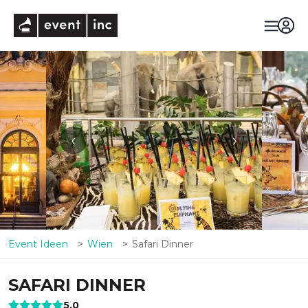
eventinc
‹
›
Event Ideen
Wien
Safari Dinner
SAFARI DINNER
5,0