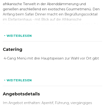
afrikanische Tierwelt in der Abenddämmerung und
genießen anschließend ein exotisches Gourmetmenü. Den
Anfang beim Safari Dinner macht ein Begrüßungscocktail
im Elefantenhaus - mit Blick auf die Afrikanische
Elefantenherde des Tiergartens. Anschließend erhalten Sie
eine Abendführung durch den Zoo und erleben viele
afrikanische Tierarten - darunter Strauße, Zebras, Geparde
WEITERLESEN
und Giraffen. Als Abschluss des spannenden Abends, speisen
Sie im prunkvollen Kaiserpavillon, bei Schönwetter auf der
Catering
Terrasse mit Blick auf die afrikanische Tierwelt.
4-Gang Menü mit drei Hauptspeisen zur Wahl vor Ort gibt
WEITERLESEN
Angebotsdetails
Im Angebot enthalten: Aperitif, Führung, viergängiges