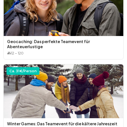
Geocaching: Das perfekte Teamevent für
Abenteuerlustige
12
–
120
Ca.
31
€/Person
Winter Games: Das Teamevent für die kältere Jahreszeit