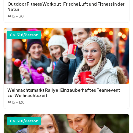
Outdoor Fitness Workout: Frische Luft und Fitness in der
Natur
15
–
30
Ca.
31
€/Person
Weihnachtsmarkt Rallye: Ein zauberhaftes Teamevent
zur Weihnachtszeit
15
–
120
Ca.
31
€/Person