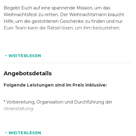
Begebt Euch auf eine spannende Mission, um das
Weihnachtsfest zu retten. Der Weihnachtsmann braucht
Hilfe, um die gestohlenen Geschenke zu finden und nur
Euer Team kann die Rätsel lösen, um ihm beizustehen.
Das GPS-gestütztes Abenteuer beginnt mit einer
Einweisung und teilt Euch in dynamische Teams auf, die
WEITERLESEN
durch malerische Weihnachtsmärkte und winterlich
geschmückte Altstädte navigieren. Zusätzliche
Bonuspunkte gibt es durch ein Winter-Quiz und eine
Angebotsdetails
kreative Foto-Challenge.
Folgende Leistungen sind im Preis inklusive:
Dieses Event verbindet sportlichen Reiz mit wertvollem
Teambuilding und bietet eine Möglichkeit, Weihnachten
* Vorbereitung, Organisation und Durchführung der
aktiv zu feiern – abgerundet durch ein gemütliches
Veranstaltung
Weihnachtsessen.
*An- und Abfahrt unseres Guides
Bucht jetzt Euer Winter Geocaching und erlebt ein
WEITERLESEN