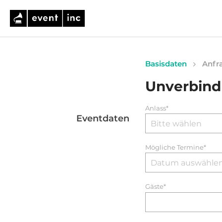
Basisdaten
Anfra
Unverbind
Anlass*
Eventdaten
Mögliche Termine*
Gäste*