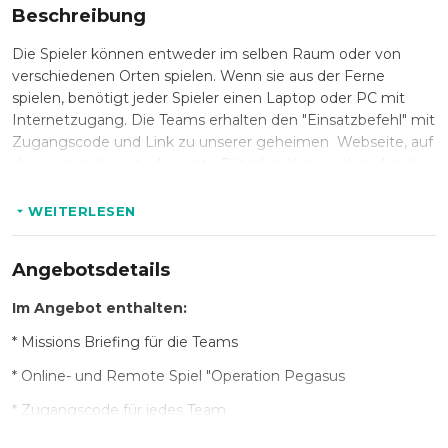
Beschreibung
Die Spieler können entweder im selben Raum oder von
verschiedenen Orten spielen. Wenn sie aus der Ferne
spielen, benötigt jeder Spieler einen Laptop oder PC mit
Internetzugang. Die Teams erhalten den "Einsatzbefehl" mit
Zugangscode und Link zu unserer geheimen Webseite, auf
dieser muss bereits das erste Rätsel gelöst werden, damit
Ihr in den Missions Hub gelangt wo alle relevanten
Dokumente, diverse Grundrisspläne, Videos, Links und
WEITERLESEN
zahlreiche nützliche Tools hinterlegt sind, welche benötigt
werden, um die Mission erfolgreich zu absolvieren. Nur wenn
Angebotsdetails
die Teilnehmer als Team handeln, sich effizient in den 360
Grad Räumen bewegen und die Hinweise richtig
Im Angebot enthalten:
kombinieren, dann werden sie das Projekt Pegasus
gewissenhaft meistern.
* Missions Briefing für die Teams
* Online- und Remote Spiel "Operation Pegasus
* Zugangscode für jedes Team