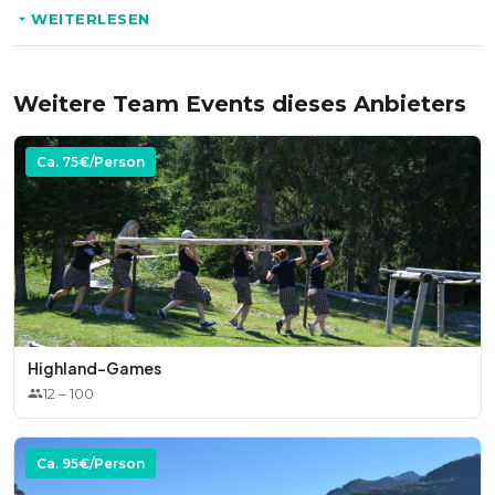
WEITERLESEN
* Kostenlose Verlängerung des Codes sollten Sie den
Eventzeitraum verschieben müssen
Weitere Team Events dieses Anbieters
Ca.
75
€/Person
Highland-Games
12
–
100
Ca.
95
€/Person