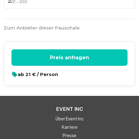
12
–
200
Zum Anbieter dieser Pauschale
Preis anfragen
ab
21
€ / Person
EVENT INC
Über Event Inc
Karriere
Presse