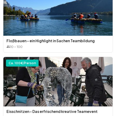
Floßbauen - ein Highlight in Sachen Teambildung
10
–
100
Ca.
100
€/Person
Eisschnitzen - Das erfrischend kreative Teamevent