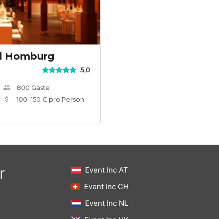
d Homburg
5,0
800
Gäste
100
–
150
€ pro Person
r
Event Inc AT
Event Inc CH
Event Inc NL