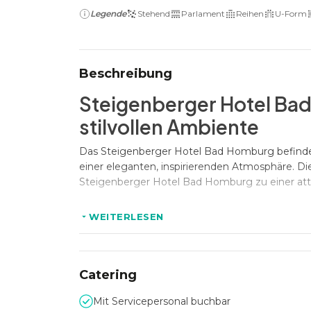
Legende
Stehend
Parlament
Reihen
U-Form
Beschreibung
Steigenberger Hotel Ba
stilvollen Ambiente
Das Steigenberger Hotel Bad Homburg befindet
einer eleganten, inspirierenden Atmosphäre. 
Steigenberger Hotel Bad Homburg zu einer attra
WEITERLESEN
Kapazitäten für professi
Mit acht flexibel nutzbaren Veranstaltungsräu
Personen. Modernste Konferenz- und Veranstal
Catering
Kongresse, Produktpräsentationen oder Firmene
Mit Servicepersonal buchbar
einen hochwertigen Rahmen – stilvoll, funktional