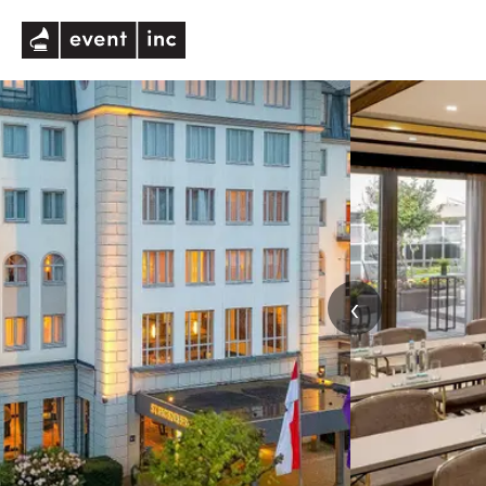
eventinc
‹