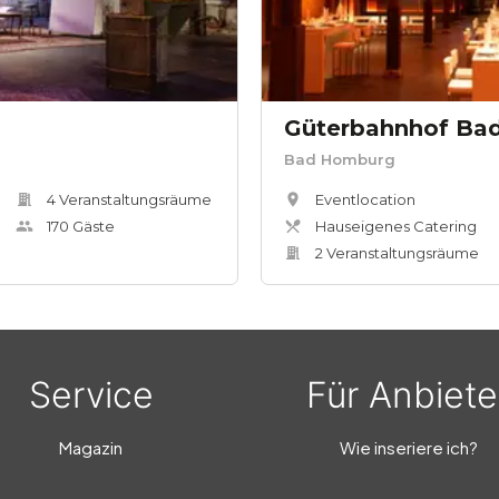
Güterbahnhof Ba
Bad Homburg
4
Veranstaltungsräum
e
Eventlocation
170
Gäste
Hauseigenes Catering
2
Veranstaltungsräum
e
Service
Für Anbiete
Magazin
Wie inseriere ich?