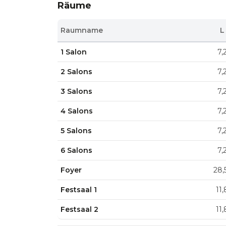
Räume
Raumname
L
1 Salon
7,
2 Salons
7,
3 Salons
7,
4 Salons
7,
5 Salons
7,
6 Salons
7,
Foyer
28,
Festsaal 1
11,
Festsaal 2
11,