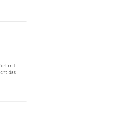
ort mit
cht das
u 300
inare,
ten hier