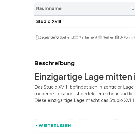
Raumname
L
Studio XVIII
Legende
Stehend
Parlament
Reihen
U-Form
Beschreibung
Einzigartige Lage mitten 
Das Studio XVIII befindet sich in zentraler Lag
moderne Location ist perfekt erreichbar und li
Diese einzigartige Lage macht das Studio XVII
Perfekt für kleinere Even
WEITERLESEN
Mit einer Kapazität von bis zu 50 Personen ist d