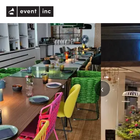
eventinc
‹