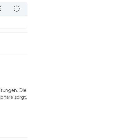
altungen. Die
phäre sorgt.
 private