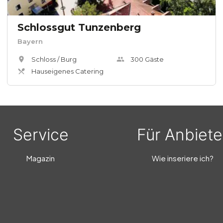
Schlossgut Tunzenberg
Bayern
Schloss / Burg
300
Gäste
Hauseigenes Catering
Service
Für Anbiete
Magazin
Wie inseriere ich?