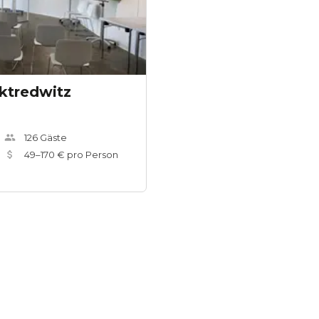
ktredwitz
126
Gäste
49
–
170
€ pro Person