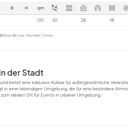
B
H
qm
120
50
28
18
Block
Gala / Bankett
Kreis
in der Stadt
e und bietet eine exklusive Kulisse für außergewöhnliche Veranst
egt in einer lebendigen Umgebung, die für eine besondere Atmos
I zum idealen Ort für Events in urbaner Umgebung.
ts
as Studio XVIII die perfekte Wahl für intime Veranstaltungen wie