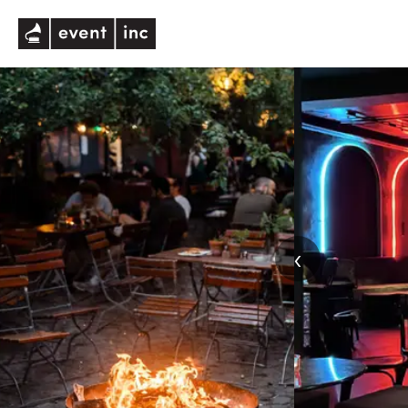
eventinc
‹