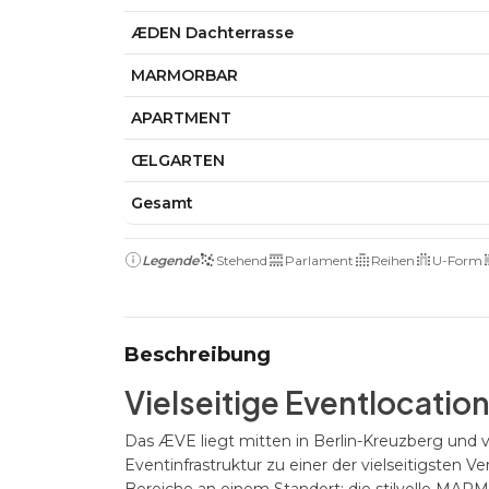
ÆDEN Dachterrasse
MARMORBAR
APARTMENT
ŒLGARTEN
Gesamt
Legende
Stehend
Parlament
Reihen
U-Form
Beschreibung
Vielseitige Eventlocatio
Das ÆVE liegt mitten in Berlin-Kreuzberg und v
Eventinfrastruktur zu einer der vielseitigsten Ve
Bereiche an einem Standort: die stilvolle MA