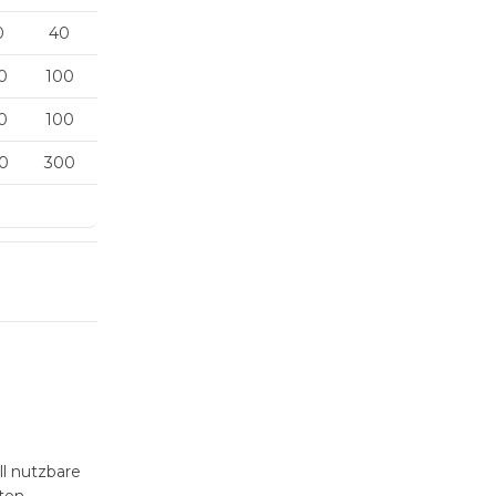
0
40
0
100
0
100
0
300
ll nutzbare
ten