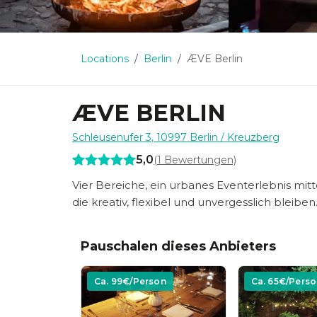
Locations
Berlin
ÆVE Berlin
ÆVE BERLIN
Schleusenufer 3
,
10997
Berlin
/ Kreuzberg
5,0
(
1
Bewertungen)
Vier Bereiche, ein urbanes Eventerlebnis mi
die kreativ, flexibel und unvergesslich bleiben
Pauschalen dieses Anbieters
Ca.
99
€/Person
Ca.
65
€/Perso