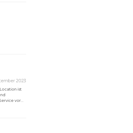
affen
im ÆVE eine
wechselbaren
tember 2023
ocation ist
und
Service vor