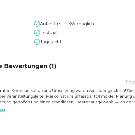
fessionelle Eventinfrastruktur
Anfahrt mit LKW möglich
 urbanem Stil, kreativer Energie und hochwertiger technischer
Festsaal
-, Sound- und DJ-Technik sowie die vielseitige Raumstruktur sch
Tageslicht
enveranstaltungen mit Erlebnischarakter. Unternehmen finden 
nszenierung und flexible Nutzungsmöglichkeiten zu einem unver
e Bewertungen (
1
)
Sep
amten Kommunikation und Umsetzung waren wir super glücklich! Die L
der Veranstaltungsleiter Marko hat uns unfassbar toll mit der Planung 
ltung geholfen und einen grandiosen Caterer ausgewählt. Auch der 
r-vielen Dank dafür!
EN