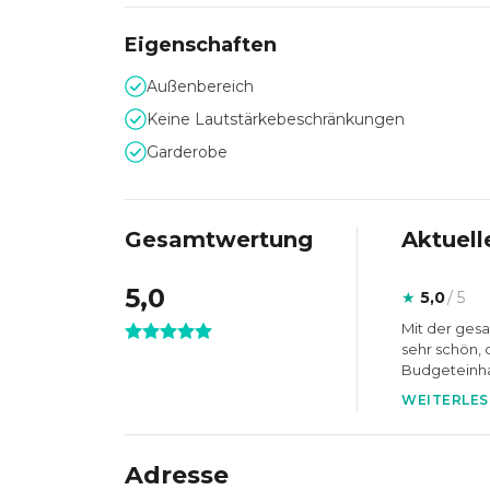
Eigenschaften
Berliner Kultur trifft pro
Außenbereich
Das ÆVE steht für eine besondere Mischung aus
Keine Lautstärkebeschränkungen
Ausstattung. Mehrere Bars, professionelle Licht
Garderobe
optimale Bedingungen für anspruchsvolle Firm
Eventlocation, die Berliner Kultur, moderne I
Veranstaltungsort verbindet.
Gesamtwertung
Aktuell
5,0
★
5,0
/ 5
Mit der ges
sehr schön, 
Budgeteinha
Ort war supe
WEITERLES
Adresse