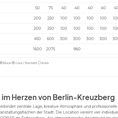
50
75
40
40
40
40
4
200
250
100
100
100
100
10
200
250
100
100
100
100
10
450
600
300
300
300
300
30
1600
2075
960
Block
Gala / Bankett
Kreis
n im Herzen von Berlin-Kreuzberg
erbindet zentrale Lage, kreative Atmosphäre und professionelle
ranstaltungsflächen der Stadt. Die Location vereint vier individue
RMORBAR im Erdgeschoss, das atmosphärische Apartment im ers