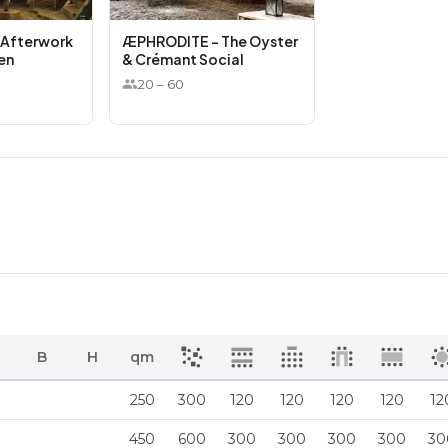
 Afterwork
ÆPHRODITE – The Oyster
en
& Crémant Social
20
–
60
B
H
qm
250
300
120
120
120
120
12
450
600
300
300
300
300
30