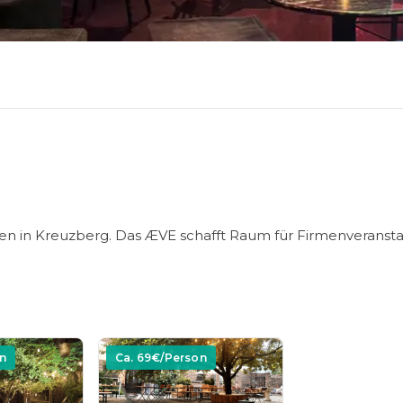
tten in Kreuzberg. Das ÆVE schafft Raum für Firmenveranst
.
n
Ca.
69
€/Person