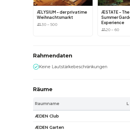
ÆLYSIUM - der privatime
ÆSTATE – The
Weihnachtsmarkt
Summer Gard
Experience
30
–
500
20
–
60
Rahmendaten
Keine Lautstärkebeschränkungen
Räume
Raumname
L
ÆDEN Club
ÆDEN Garten