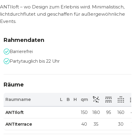
ANTIloft – wo Design zum Erlebnis wird. Minimalistisch,
lichtdurchflutet und geschaffen für außergewöhnliche
Events.
Rahmendaten
Barrierefrei
Partytauglich bis 22 Uhr
Räume
Raumname
L
B
H
qm
ANTIloft
150
180
95
160
4
ANTIterrace
40
35
30
1