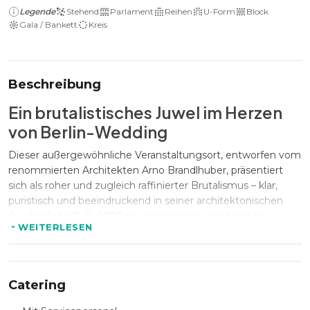
Legende
Stehend
Parlament
Reihen
U-Form
Block
Gala / Bankett
Kreis
Beschreibung
Ein brutalistisches Juwel im Herzen
von Berlin-Wedding
Dieser außergewöhnliche Veranstaltungsort, entworfen vom
renommierten Architekten Arno Brandlhuber, präsentiert
sich als roher und zugleich raffinierter Brutalismus – klar,
puristisch und beeindruckend in seiner architektonischen
Ausdruckskraft. Auf 200 m² Innenfläche mit direktem
WEITERLESEN
Zugang zu einer 130 m² großen Terrasse und Dachfläche
entsteht ein offener, skulpturaler Raum, der durch nur vier
Materialien definiert wird: Beton, Eichenholz, Edelstahl und
Glas.
Catering