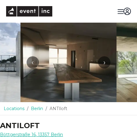
eventinc
‹
›
Locations
Berlin
ANTIloft
ANTILOFT
Böttgerstraße 16
,
13357
Berlin