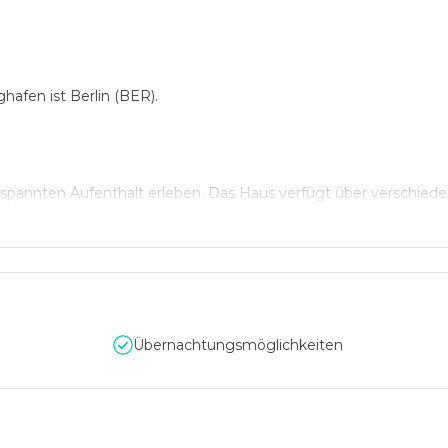
ghafen ist Berlin (BER).
spannten Aufenthalt erleben. Das Haus verfügt über verschied
erholsamen Aufenthalt, darunter einen Zimmerservice, einen K
richtungen sind vorhanden. Wer mit dem Fahrzeug anreist, kann
Übernachtungsmöglichkeiten
ee-/Kaffeemaschine zählen ebenfalls zur Standardeinrichtung. Fü
g.