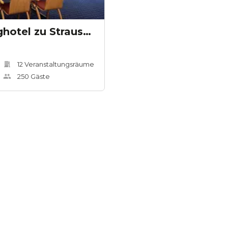
The Lakeside Burghotel zu Strausberg
12
Veranstaltungsräum
e
250
Gäste