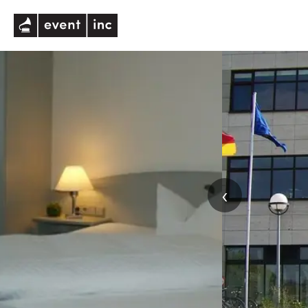
eventinc
‹