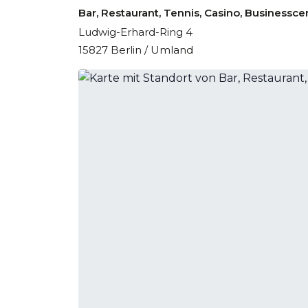
Bar, Restaurant, Tennis, Casino, Businessce
Aktive Gäste können sich beim Tennis vergnüge
Ludwig-Erhard-Ring 4
15827 Berlin / Umland
Verpflegung
Der gastronomische Bereich umfasst ein Restau
Copyright GIATA 2004 - 2024. Multilingual, pow