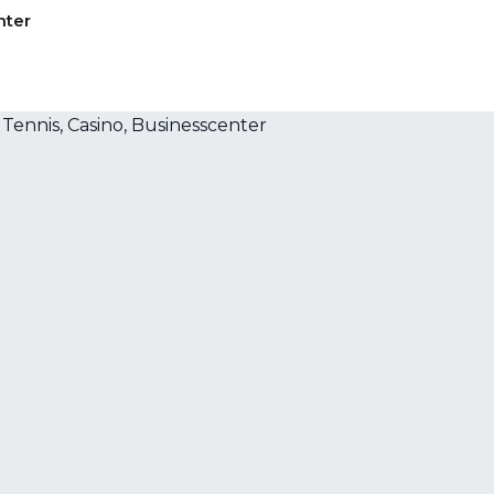
nter
n. Spaß und Unterhaltung bietet ein Casino.
rant und eine Bar.
ered by www.giata.com for client no. 128854