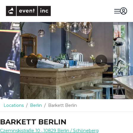
eventinc
‹
›
Locations
Berlin
Barkett Berlin
BARKETT BERLIN
Czeminskistraße 10
,
10829
Berlin
/ Schöneberg