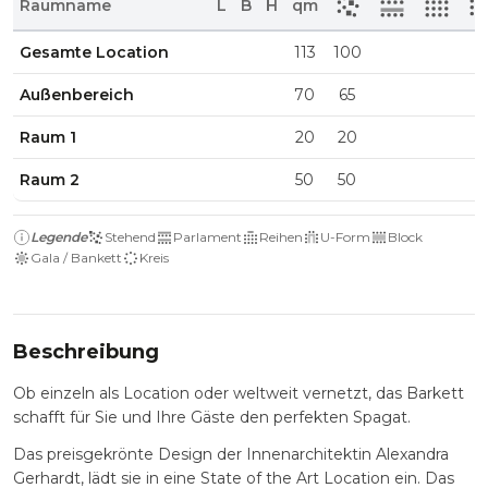
Raumname
L
B
H
qm
Gesamte Location
113
100
Außenbereich
70
65
Raum 1
20
20
Raum 2
50
50
Legende
Stehend
Parlament
Reihen
U-Form
Block
Gala / Bankett
Kreis
Beschreibung
Ob einzeln als Location oder weltweit vernetzt, das Barkett
schafft für Sie und Ihre Gäste den perfekten Spagat.
Das preisgekrönte Design der Innenarchitektin Alexandra
Gerhardt, lädt sie in eine State of the Art Location ein. Das