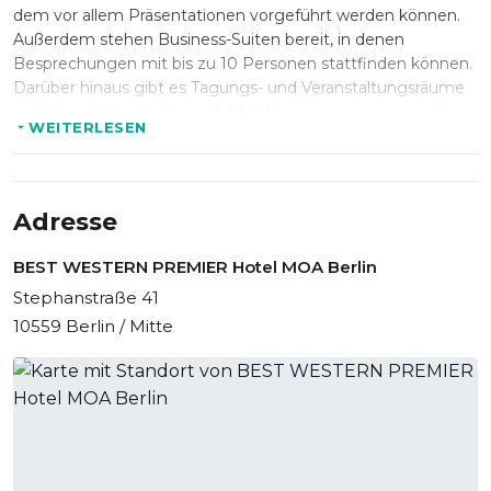
dem vor allem Präsentationen vorgeführt werden können.
Außerdem stehen Business-Suiten bereit, in denen
Besprechungen mit bis zu 10 Personen stattfinden können.
Darüber hinaus gibt es Tagungs- und Veranstaltungsräume
mit Kapazitäten für bis zu 2.000 Personen insgesamt. Ob
WEITERLESEN
Seminare, Tagungen, Präsentationen, Schulungen oder
private Gespräche, im Best Western Berlin kann man
jegliche Events problemlos organisieren und durchführen!
Adresse
BEST WESTERN PREMIER Hotel MOA Berlin
Stephanstraße 41
10559 Berlin / Mitte